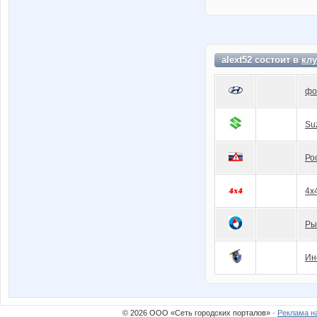
alext52 состоит в
клу
фо
Su
Ро
4x
Ры
Ин
© 2026 ООО «Сеть городских порталов» ·
Реклама н