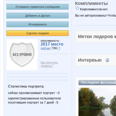
Комплименты
Отправить приватное сообщение
Комплиментов нет.
Вы не авторизованы! Чтоб
Добавить в друзья
Игнорировать
Сделать подарок
Метки лидеров
популярность:
2617 место
рейтинг
7391
?
Интервью
Как получить
уровень?
Последние
фотогра
Статистика портрета:
сейчас просматривают портрет - 0
зарегистрированные пользователи
посетившие портрет за 7 дней - 0